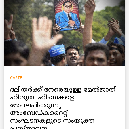
CASTE
ദലിതർക്ക് നേരെയുള്ള മേൽജാതി
ഹിന്ദുത്വ ഹിംസകളെ
അപലപിക്കുന്നു:
അംബേഡ്കറൈറ്റ്
സംഘടനകളുടെ സംയുക്ത
പ്രസ്താവന