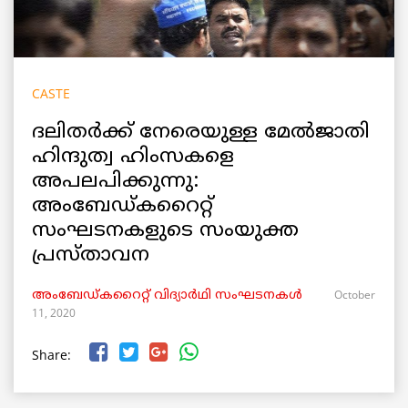
CASTE
ദലിതർക്ക് നേരെയുള്ള മേൽജാതി
ഹിന്ദുത്വ ഹിംസകളെ
അപലപിക്കുന്നു:
അംബേഡ്കറൈറ്റ്
സംഘടനകളുടെ സംയുക്ത
പ്രസ്താവന
October
അംബേഡ്കറൈറ്റ് വിദ്യാർഥി സംഘടനകൾ
11, 2020
Share: