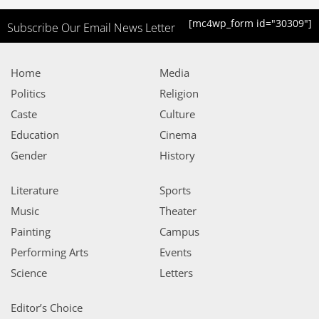
[mc4wp_form id="30309"]
Subscribe Our Email News Letter
Home
Media
Politics
Religion
Caste
Culture
Education
Cinema
Gender
History
Literature
Sports
Music
Theater
Painting
Campus
Performing Arts
Events
Science
Letters
Editor’s Choice