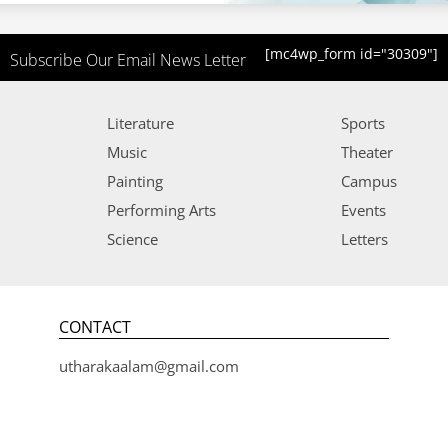
[mc4wp_form id="30309"]
Subscribe Our Email News Letter
Literature
Sports
Music
Theater
Painting
Campus
Performing Arts
Events
Science
Letters
CONTACT
utharakaalam@gmail.com