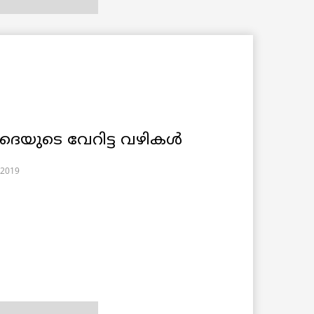
െയുടെ വേറിട്ട വഴികൾ
 2019