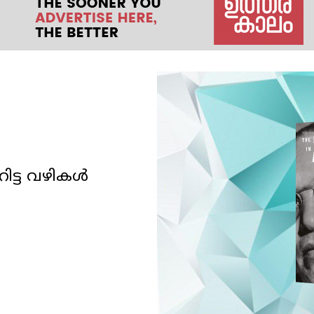
ിട്ട വഴികൾ