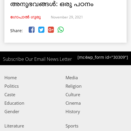
അനുഭവങ്ങൾ: ഒരു പഠനം
November 29, 2021
ഗോപാല്‍ ഗുരു
Share:
[mc4wp_form id="30309"]
Subscribe Our Email News Letter
Home
Media
Politics
Religion
Caste
Culture
Education
Cinema
Gender
History
Literature
Sports