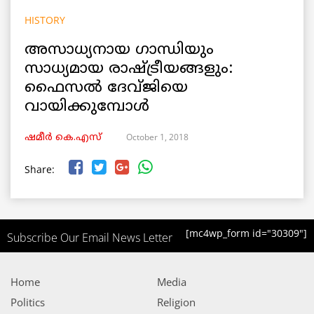
HISTORY
അസാധ്യനായ ഗാന്ധിയും
സാധ്യമായ രാഷ്ട്രീയങ്ങളും:
ഫൈസൽ ദേവ്ജിയെ
വായിക്കുമ്പോൾ
October 1, 2018
ഷമീര്‍ കെ.എസ്
Share:
[mc4wp_form id="30309"]
Subscribe Our Email News Letter
Home
Media
Politics
Religion