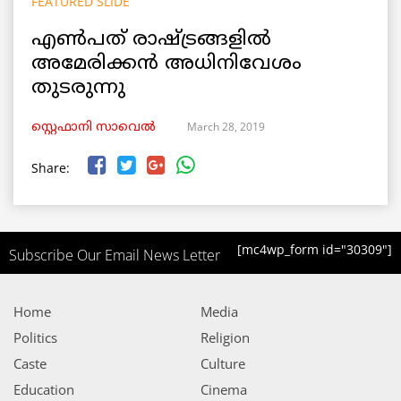
FEATURED SLIDE
എൺപത് രാഷ്ട്രങ്ങളിൽ
അമേരിക്കൻ അധിനിവേശം
തുടരുന്നു
March 28, 2019
സ്റ്റെഫാനി സാവെൽ
Share:
[mc4wp_form id="30309"]
Subscribe Our Email News Letter
Home
Media
Politics
Religion
Caste
Culture
Education
Cinema