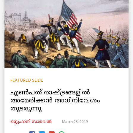
FEATURED SLIDE
എൺപത് രാഷ്ട്രങ്ങളിൽ
അമേരിക്കൻ അധിനിവേശം
തുടരുന്നു
March 28, 2019
സ്റ്റെഫാനി സാവെൽ