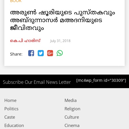
BOOK
അരുൺ ഷൂരിയുടെ പുസ്തകവും
അബ്ദുന്നാസർ മഅദനിയുടെ
ജീവിതവും
July 31, 2018
കെ.പി ഹാരിസ്
Share:
[mc4wp_form id="30309"]
Subscribe Our Email News Letter
Home
Media
Politics
Religion
Caste
Culture
Education
Cinema