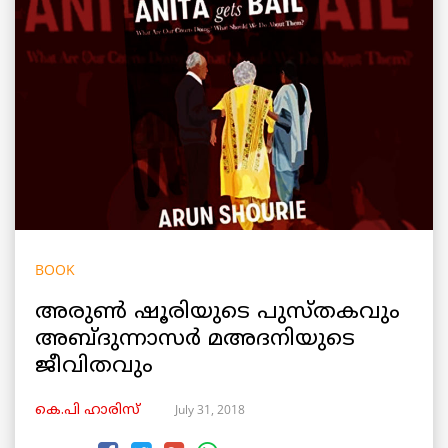
BOOK
അരുൺ ഷൂരിയുടെ പുസ്തകവും
അബ്ദുന്നാസർ മഅദനിയുടെ
ജീവിതവും
July 31, 2018
കെ.പി ഹാരിസ്