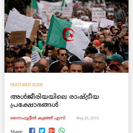
FEATURED SLIDE
അൾജീരിയയിലെ രാഷ്ട്രീയ
പ്രക്ഷോഭങ്ങൾ
May 25, 2019
സൈഫുദ്ദീൻ കുഞ്ഞ് എസ്.
Share: