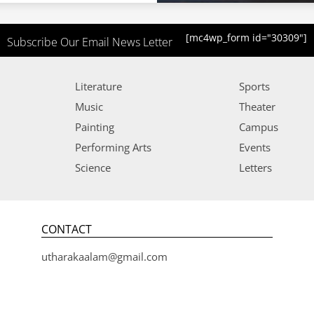
[mc4wp_form id="30309"]
Subscribe Our Email News Letter
Literature
Sports
Music
Theater
Painting
Campus
Performing Arts
Events
Science
Letters
CONTACT
utharakaalam@gmail.com