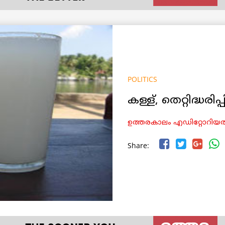
POLITICS
കള്ള്, തെറ്റിദ്ധരിപ
ഉത്തരകാലം എഡിറ്റോറിയല്‍
Share: