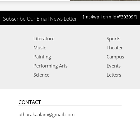
[mc4wp_form id="30309"]
Subscribe Our Email News Letter
Literature
Sports
Music
Theater
Painting
Campus
Performing Arts
Events
Science
Letters
CONTACT
utharakaalam@gmail.com