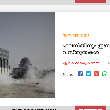
FEATURED SLIDE
ഫലസ്തീനും ഇസ
വസ്തുതകൾ
M
എ.കെ രാമകൃഷ്ണൻ
Share: