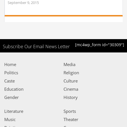
September 9, 2015
[mc4wp_form id="30309"]
Subscribe Our Email News Letter
Home
Media
Politics
Religion
Caste
Culture
Education
Cinema
Gender
History
Literature
Sports
Music
Theater