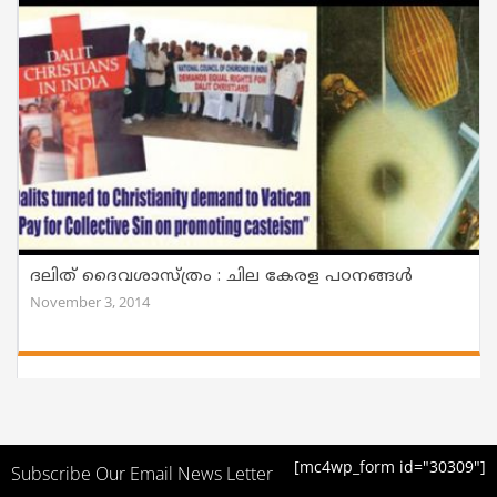
ദലിത് ദൈവശാസ്ത്രം : ചില കേരള പഠനങ്ങള്‍
November 3, 2014
[mc4wp_form id="30309"]
Subscribe Our Email News Letter