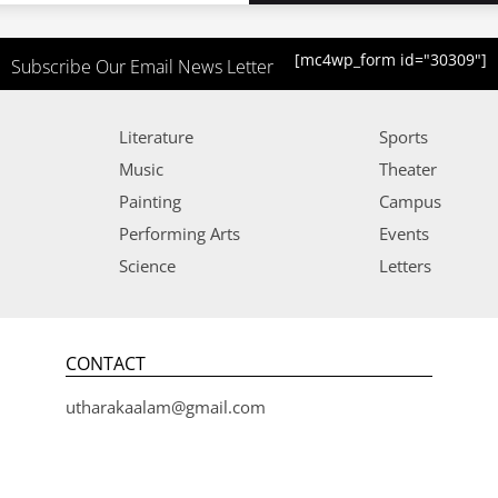
[mc4wp_form id="30309"]
Subscribe Our Email News Letter
Literature
Sports
Music
Theater
Painting
Campus
Performing Arts
Events
Science
Letters
CONTACT
utharakaalam@gmail.com