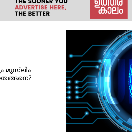
 മുസ്‌ലിം
്നതെങ്ങനെ?