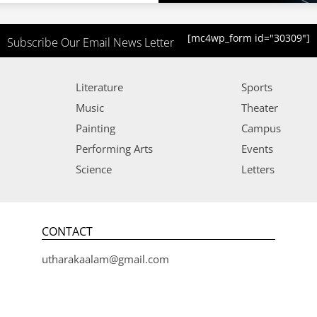
[mc4wp_form id="30309"]
Subscribe Our Email News Letter
Literature
Sports
Music
Theater
Painting
Campus
Performing Arts
Events
Science
Letters
CONTACT
utharakaalam@gmail.com