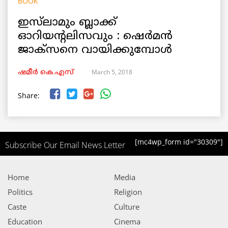
BOOK
ഇസ്‌ലാമും ബ്ലാക്ക്
ഓറിയന്റലിസവും : ഷെർമൻ
ജാക്സനെ വായിക്കുമ്പോൾ
March 5, 2018
ഷമീര്‍ കെ.എസ്
Share:
[mc4wp_form id="30309"]
Subscribe Our Email News Letter
Home
Media
Politics
Religion
Caste
Culture
Education
Cinema