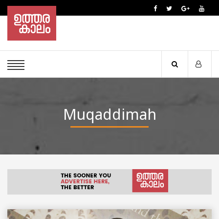
Muqaddimah