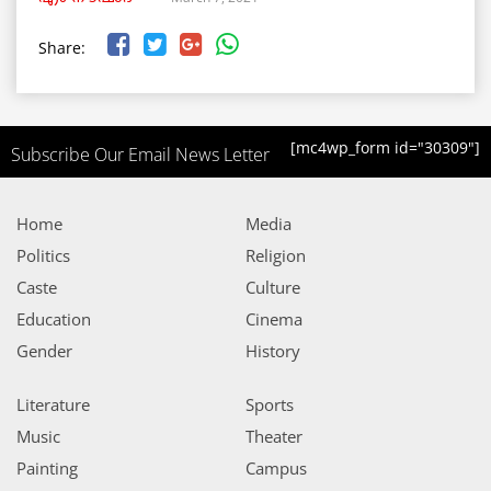
Share:
[mc4wp_form id="30309"]
Subscribe Our Email News Letter
Home
Media
Politics
Religion
Caste
Culture
Education
Cinema
Gender
History
Literature
Sports
Music
Theater
Painting
Campus