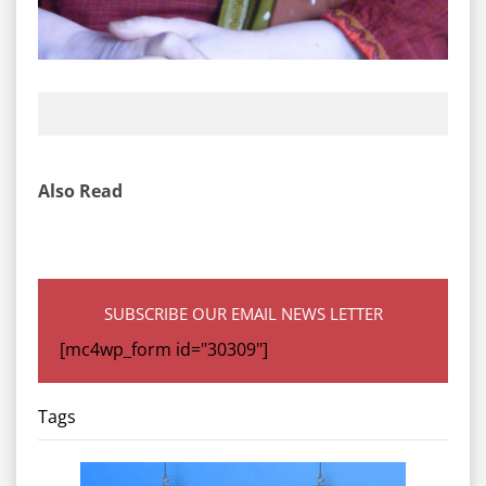
Also Read
SUBSCRIBE OUR EMAIL NEWS LETTER
[mc4wp_form id="30309"]
Tags