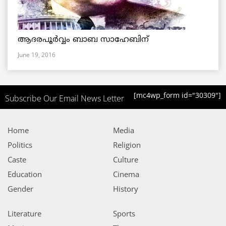
ആദരപൂര്‍വ്വം ബാബ സാഹേബിന്
June 19, 2016
[mc4wp_form id="30309"]
Subscribe Our Email News Letter
Home
Media
Politics
Religion
Caste
Culture
Education
Cinema
Gender
History
Literature
Sports