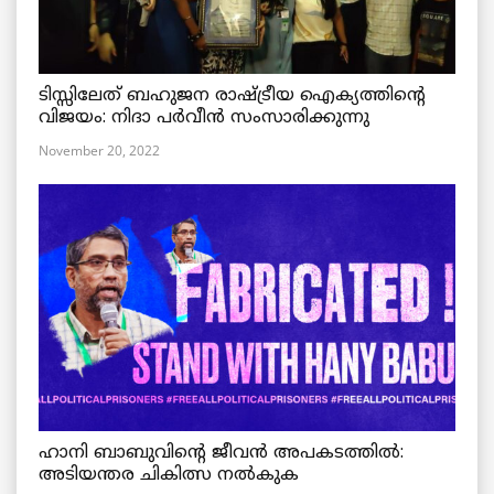
ടിസ്സിലേത് ബഹുജന രാഷ്ട്രീയ ഐക്യത്തിന്റെ
വിജയം: നിദാ പർവീൻ സംസാരിക്കുന്നു
November 20, 2022
ഹാനി ബാബുവിന്റെ ജീവൻ അപകടത്തിൽ:
അടിയന്തര ചികിത്സ നൽകുക