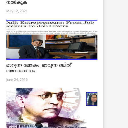
നൽകുക
May 12, 2021
മാറുന്ന ലോകം, മാറുന്ന ദലിത്
അവബോധം
June 24, 2016