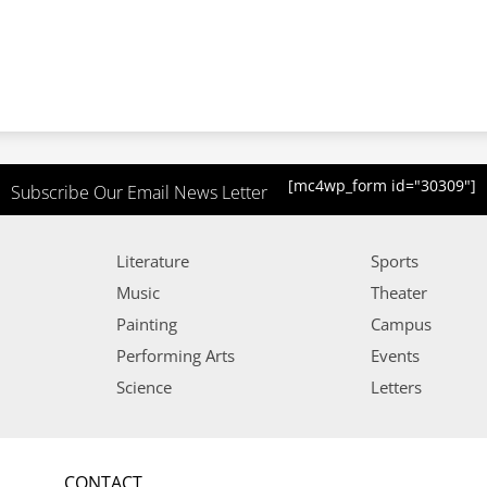
[mc4wp_form id="30309"]
Subscribe Our Email News Letter
Literature
Sports
Music
Theater
Painting
Campus
Performing Arts
Events
Science
Letters
CONTACT