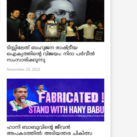
ടിസ്സിലേത് ബഹുജന രാഷ്ട്രീയ
ഐക്യത്തിന്റെ വിജയം: നിദാ പർവീൻ
സംസാരിക്കുന്നു
November 20, 2022
ഹാനി ബാബുവിന്റെ ജീവൻ
അപകടത്തിൽ: അടിയന്തര ചികിത്സ