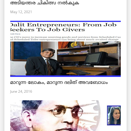
അടിയന്തര ചികിത്സ നൽകുക
May 12, 2021
മാറുന്ന ലോകം, മാറുന്ന ദലിത് അവബോധം
June 24, 2016