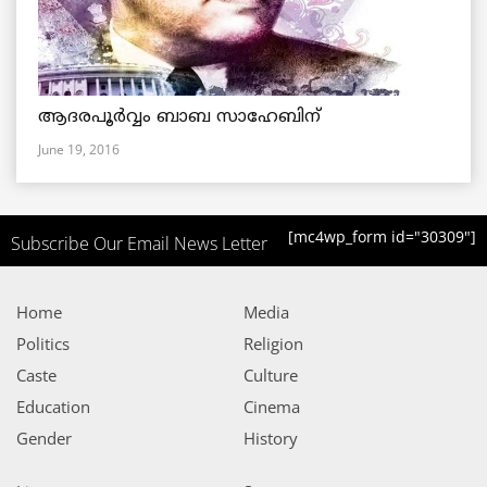
ആദരപൂര്‍വ്വം ബാബ സാഹേബിന്
June 19, 2016
[mc4wp_form id="30309"]
Subscribe Our Email News Letter
Home
Media
Politics
Religion
Caste
Culture
Education
Cinema
Gender
History