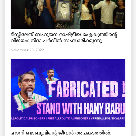
ടിസ്സിലേത് ബഹുജന രാഷ്ട്രീയ ഐക്യത്തിന്റെ
വിജയം: നിദാ പർവീൻ സംസാരിക്കുന്നു
November 20, 2022
ഹാനി ബാബുവിന്റെ ജീവൻ അപകടത്തിൽ: