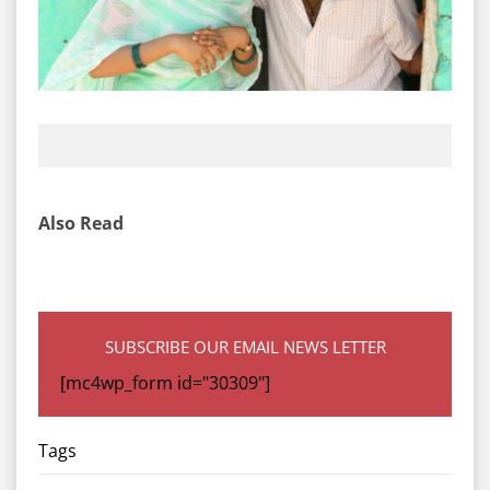
Also Read
SUBSCRIBE OUR EMAIL NEWS LETTER
[mc4wp_form id="30309"]
Tags