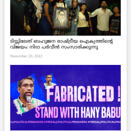
ടിസ്സിലേത് ബഹുജന രാഷ്ട്രീയ ഐക്യത്തിന്റെ
വിജയം: നിദാ പർവീൻ സംസാരിക്കുന്നു
November 20, 2022