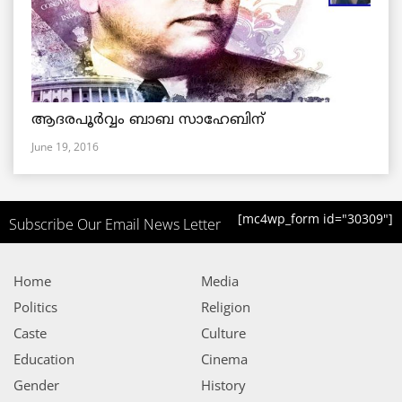
ആദരപൂര്‍വ്വം ബാബ സാഹേബിന്
June 19, 2016
[mc4wp_form id="30309"]
Subscribe Our Email News Letter
Home
Media
Politics
Religion
Caste
Culture
Education
Cinema
Gender
History