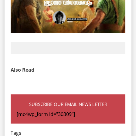
Also Read
SUBSCRIBE OUR EMAIL NEWS LETTER
[mc4wp_form id="30309"]
Tags