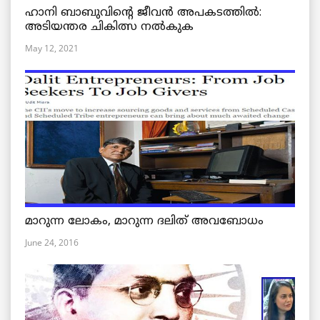
ഹാനി ബാബുവിന്റെ ജീവൻ അപകടത്തിൽ:
അടിയന്തര ചികിത്സ നൽകുക
May 12, 2021
മാറുന്ന ലോകം, മാറുന്ന ദലിത് അവബോധം
June 24, 2016