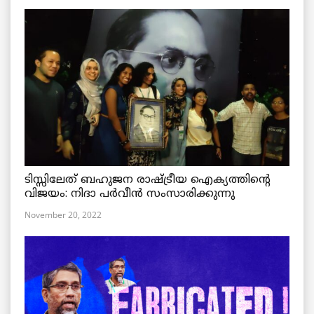
ടിസ്സിലേത് ബഹുജന രാഷ്ട്രീയ ഐക്യത്തിന്റെ
വിജയം: നിദാ പർവീൻ സംസാരിക്കുന്നു
November 20, 2022