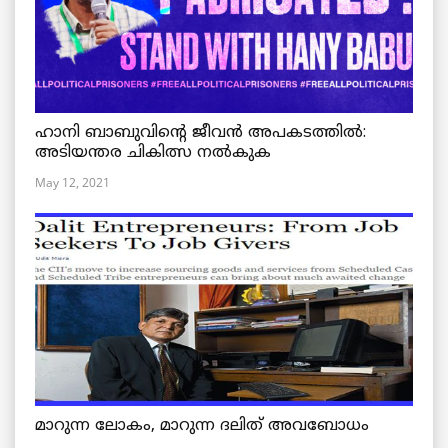
ഹാനി ബാബുവിന്റെ ജീവൻ അപകടത്തിൽ:
അടിയന്തര ചികിത്സ നൽകുക
May 12, 2021
മാറുന്ന ലോകം, മാറുന്ന ദലിത് അവബോധം