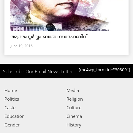
ആദരപൂര്‍വ്വം ബാബ സാഹേബിന്
June 19, 2016
[mc4wp_form id="30309"]
Subscribe Our Email News Letter
Home
Media
Politics
Religion
Caste
Culture
Education
Cinema
Gender
History