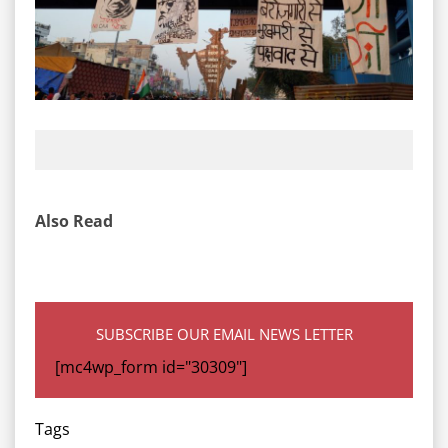
Also Read
SUBSCRIBE OUR EMAIL NEWS LETTER
[mc4wp_form id="30309"]
Tags