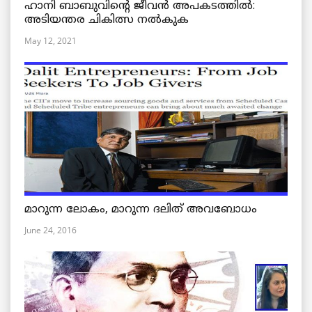
ഹാനി ബാബുവിന്റെ ജീവൻ അപകടത്തിൽ:
അടിയന്തര ചികിത്സ നൽകുക
May 12, 2021
മാറുന്ന ലോകം, മാറുന്ന ദലിത് അവബോധം
June 24, 2016