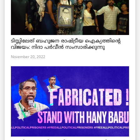
ടിസ്സിലേത് ബഹുജന രാഷ്ട്രീയ ഐക്യത്തിന്റെ
വിജയം: നിദാ പർവീൻ സംസാരിക്കുന്നു
November 20, 2022