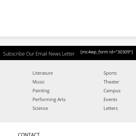
[mc4wp_form id="30309"]
Subscribe Our Email News Letter
Literature
Sports
Music
Theater
Painting
Campus
Performing Arts
Events
Science
Letters
CONTACT