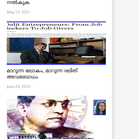
നൽകുക
May 12, 2021
മാറുന്ന ലോകം, മാറുന്ന ദലിത്
അവബോധം
June 24, 2016