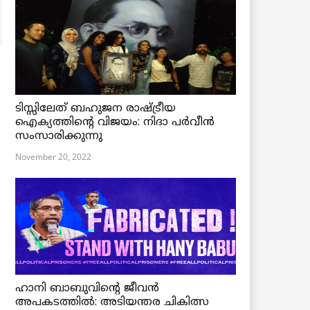
ടിസ്സിലേത് ബഹുജന രാഷ്ട്രീയ
ഐക്യത്തിന്റെ വിജയം: നിദാ പർവീൻ
സംസാരിക്കുന്നു
November 20, 2022
ഹാനി ബാബുവിന്റെ ജീവൻ
അപകടത്തിൽ: അടിയന്തര ചികിത്സ