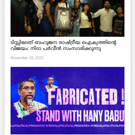
ടിസ്സിലേത് ബഹുജന രാഷ്ട്രീയ ഐക്യത്തിന്റെ
വിജയം: നിദാ പർവീൻ സംസാരിക്കുന്നു
November 20, 2022