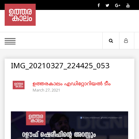
IMG_20210327_224425_053
ഉത്തരകാലം എഡിറ്റോറിയല്‍ ടീം
March 27, 2021