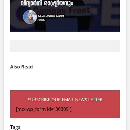
Also Read
SUBSCRIBE OUR EMAIL NEWS LETTER
[mc4wp_form id="30309"]
Tags