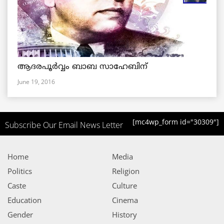
ആദരപൂര്‍വ്വം ബാബ സാഹേബിന്
June 19, 2016
[mc4wp_form id="30309"]
Subscribe Our Email News Letter
Home
Media
Politics
Religion
Caste
Culture
Education
Cinema
Gender
History