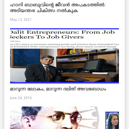
ഹാനി ബാബുവിന്റെ ജീവൻ അപകടത്തിൽ:
അടിയന്തര ചികിത്സ നൽകുക
May 12, 2021
മാറുന്ന ലോകം, മാറുന്ന ദലിത് അവബോധം
June 24, 2016