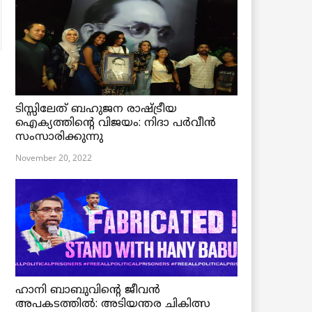
ടിസ്സിലേത് ബഹുജന രാഷ്ട്രീയ
ഐക്യത്തിന്റെ വിജയം: നിദാ പർവീൻ
സംസാരിക്കുന്നു
November 20, 2022
ഹാനി ബാബുവിന്റെ ജീവൻ
അപകടത്തിൽ: അടിയന്തര ചികിത്സ