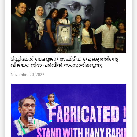
ടിസ്സിലേത് ബഹുജന രാഷ്ട്രീയ ഐക്യത്തിന്റെ
വിജയം: നിദാ പർവീൻ സംസാരിക്കുന്നു
November 20, 2022