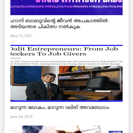
ഹാനി ബാബുവിന്റെ ജീവൻ അപകടത്തിൽ:
അടിയന്തര ചികിത്സ നൽകുക
May 12, 2021
മാറുന്ന ലോകം, മാറുന്ന ദലിത് അവബോധം
June 24, 2016