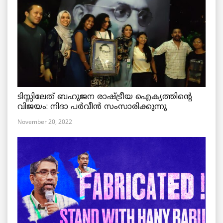
ടിസ്സിലേത് ബഹുജന രാഷ്ട്രീയ ഐക്യത്തിന്റെ
വിജയം: നിദാ പർവീൻ സംസാരിക്കുന്നു
November 20, 2022