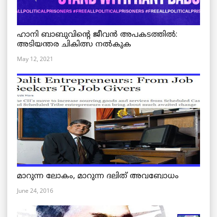
ഹാനി ബാബുവിന്റെ ജീവൻ അപകടത്തിൽ:
അടിയന്തര ചികിത്സ നൽകുക
May 12, 2021
മാറുന്ന ലോകം, മാറുന്ന ദലിത് അവബോധം
June 24, 2016