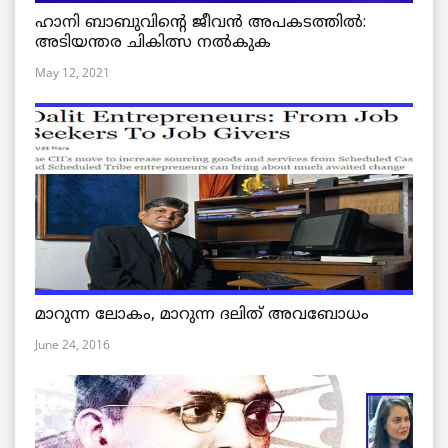
ഹാനി ബാബുവിന്റെ ജീവൻ അപകടത്തിൽ:
അടിയന്തര ചികിത്സ നൽകുക
May 12, 2021
മാറുന്ന ലോകം, മാറുന്ന ദലിത് അവബോധം
June 24, 2016