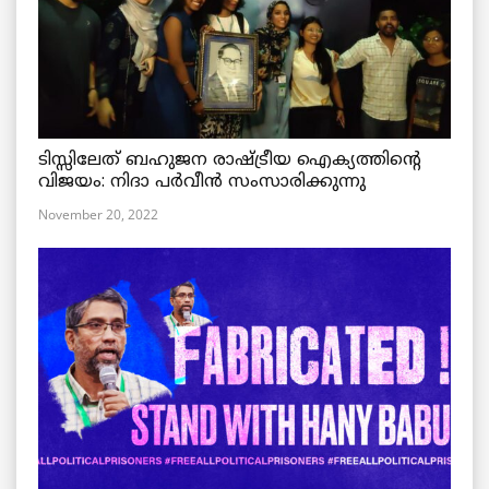
ടിസ്സിലേത് ബഹുജന രാഷ്ട്രീയ ഐക്യത്തിന്റെ
വിജയം: നിദാ പർവീൻ സംസാരിക്കുന്നു
November 20, 2022