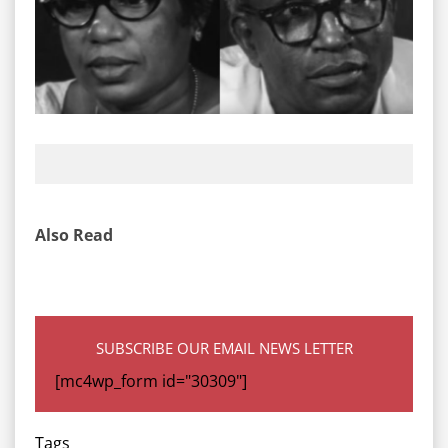
Also Read
SUBSCRIBE OUR EMAIL NEWS LETTER
[mc4wp_form id="30309"]
Tags