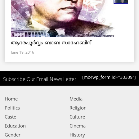
ആദരപൂര്‍വ്വം ബാബ സാഹേബിന്
June 19, 2016
[mc4wp_form id="30309"]
Subscribe Our Email News Letter
Home
Media
Politics
Religion
Caste
Culture
Education
Cinema
Gender
History