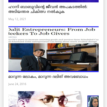
ഹാനി ബാബുവിന്റെ ജീവൻ അപകടത്തിൽ:
അടിയന്തര ചികിത്സ നൽകുക
May 12, 2021
മാറുന്ന ലോകം, മാറുന്ന ദലിത് അവബോധം
June 24, 2016