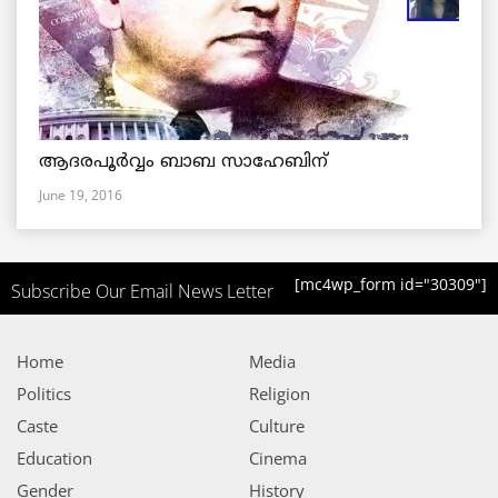
ആദരപൂര്‍വ്വം ബാബ സാഹേബിന്
June 19, 2016
[mc4wp_form id="30309"]
Subscribe Our Email News Letter
Home
Media
Politics
Religion
Caste
Culture
Education
Cinema
Gender
History