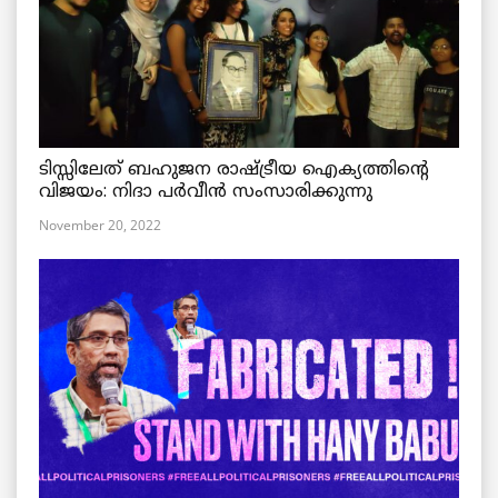
ടിസ്സിലേത് ബഹുജന രാഷ്ട്രീയ ഐക്യത്തിന്റെ
വിജയം: നിദാ പർവീൻ സംസാരിക്കുന്നു
November 20, 2022