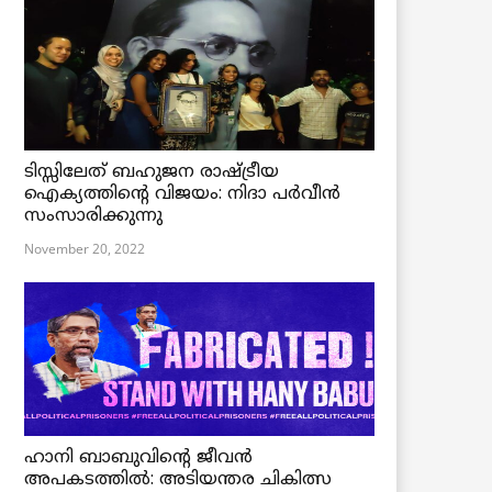
ടിസ്സിലേത് ബഹുജന രാഷ്ട്രീയ
ഐക്യത്തിന്റെ വിജയം: നിദാ പർവീൻ
സംസാരിക്കുന്നു
November 20, 2022
ഹാനി ബാബുവിന്റെ ജീവൻ
അപകടത്തിൽ: അടിയന്തര ചികിത്സ