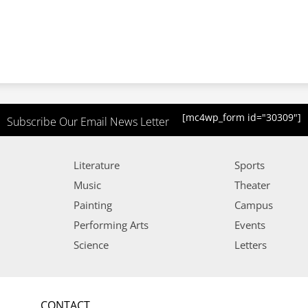
[mc4wp_form id="30309"]
Subscribe Our Email News Letter
Literature
Sports
Music
Theater
Painting
Campus
Performing Arts
Events
Science
Letters
CONTACT