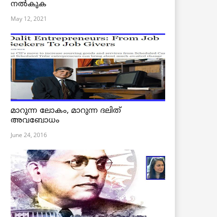
നൽകുക
May 12, 2021
മാറുന്ന ലോകം, മാറുന്ന ദലിത്
അവബോധം
June 24, 2016