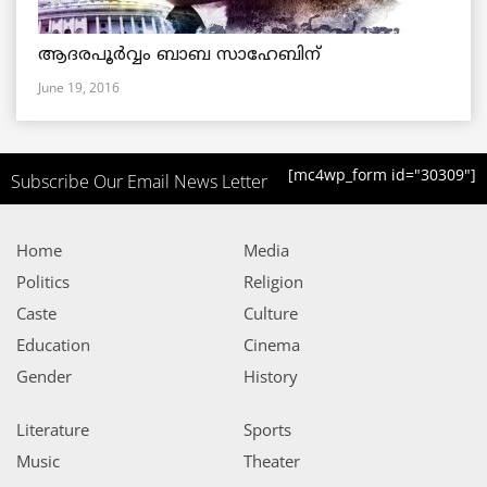
ആദരപൂര്‍വ്വം ബാബ സാഹേബിന്
June 19, 2016
[mc4wp_form id="30309"]
Subscribe Our Email News Letter
Home
Media
Politics
Religion
Caste
Culture
Education
Cinema
Gender
History
Literature
Sports
Music
Theater