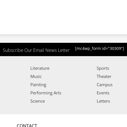
[mc4wp_form id="30309"]
Subscribe Our Email News Letter
Literature
Sports
Music
Theater
Painting
Campus
Performing Arts
Events
Science
Letters
CONTACT