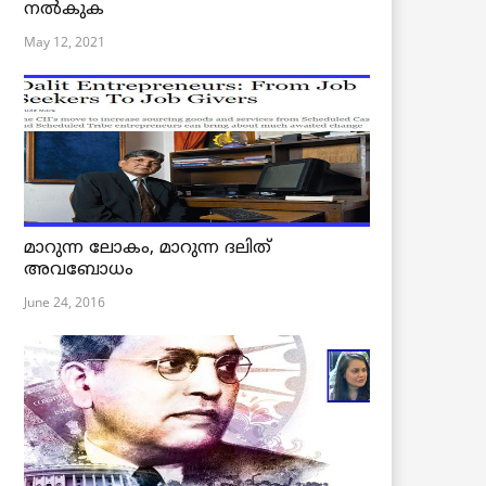
നൽകുക
May 12, 2021
മാറുന്ന ലോകം, മാറുന്ന ദലിത്
അവബോധം
June 24, 2016