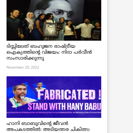
ടിസ്സിലേത് ബഹുജന രാഷ്ട്രീയ
ഐക്യത്തിന്റെ വിജയം: നിദാ പർവീൻ
സംസാരിക്കുന്നു
November 20, 2022
ഹാനി ബാബുവിന്റെ ജീവൻ
അപകടത്തിൽ: അടിയന്തര ചികിത്സ