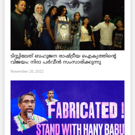
ടിസ്സിലേത് ബഹുജന രാഷ്ട്രീയ ഐക്യത്തിന്റെ
വിജയം: നിദാ പർവീൻ സംസാരിക്കുന്നു
November 20, 2022