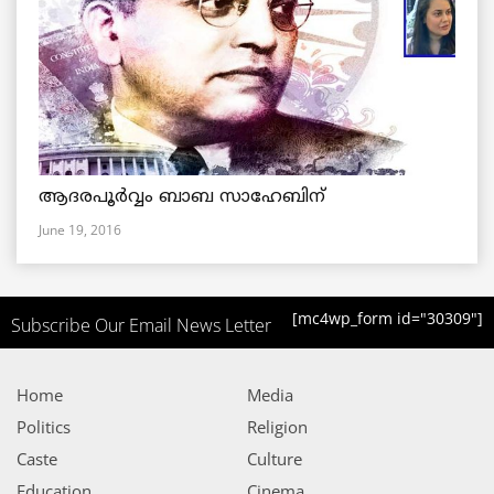
ആദരപൂര്‍വ്വം ബാബ സാഹേബിന്
June 19, 2016
[mc4wp_form id="30309"]
Subscribe Our Email News Letter
Home
Media
Politics
Religion
Caste
Culture
Education
Cinema