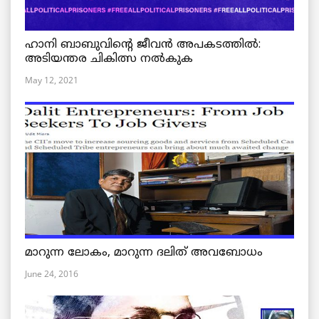
ഹാനി ബാബുവിന്റെ ജീവൻ അപകടത്തിൽ:
അടിയന്തര ചികിത്സ നൽകുക
May 12, 2021
മാറുന്ന ലോകം, മാറുന്ന ദലിത് അവബോധം
June 24, 2016