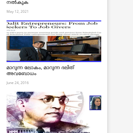
നൽകുക
May 12, 2021
മാറുന്ന ലോകം, മാറുന്ന ദലിത്
അവബോധം
June 24, 2016