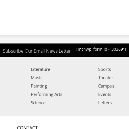
[mc4wp_form id="30309"]
Subscribe Our Email News Letter
Literature
Sports
Music
Theater
Painting
Campus
Performing Arts
Events
Science
Letters
CONTACT