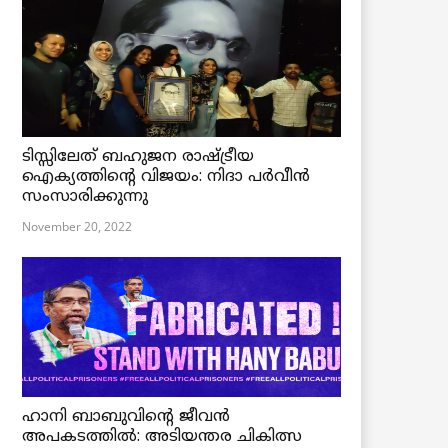
ടിസ്സിലേത് ബഹുജന രാഷ്ട്രീയ
ഐക്യത്തിന്റെ വിജയം: നിദാ പർവീൻ
സംസാരിക്കുന്നു
November 20, 2022
ഹാനി ബാബുവിന്റെ ജീവൻ
അപകടത്തിൽ: അടിയന്തര ചികിത്സ