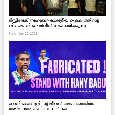
ടിസ്സിലേത് ബഹുജന രാഷ്ട്രീയ ഐക്യത്തിന്റെ
വിജയം: നിദാ പർവീൻ സംസാരിക്കുന്നു
November 20, 2022
ഹാനി ബാബുവിന്റെ ജീവൻ അപകടത്തിൽ:
അടിയന്തര ചികിത്സ നൽകുക