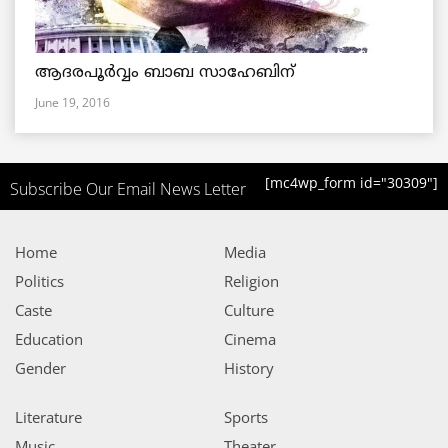
ആദരപൂര്‍വ്വം ബാബ സാഹേബിന്
June 19, 2016
[mc4wp_form id="30309"]
Subscribe Our Email News Letter
Home
Media
Politics
Religion
Caste
Culture
Education
Cinema
Gender
History
Literature
Sports
Music
Theater