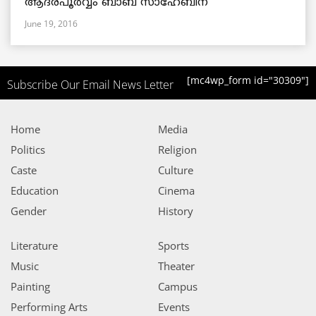
ആദരപൂര്‍വ്വം ബാബ സാഹേബിന്
June 19, 2016
[mc4wp_form id="30309"]
Subscribe Our Email News Letter
Home
Media
Politics
Religion
Caste
Culture
Education
Cinema
Gender
History
Literature
Sports
Music
Theater
Painting
Campus
Performing Arts
Events