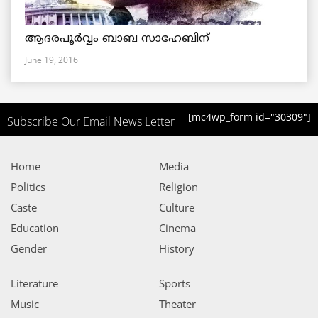
ആദരപൂര്‍വ്വം ബാബ സാഹേബിന്
June 19, 2016
[mc4wp_form id="30309"]
Subscribe Our Email News Letter
Home
Media
Politics
Religion
Caste
Culture
Education
Cinema
Gender
History
Literature
Sports
Music
Theater