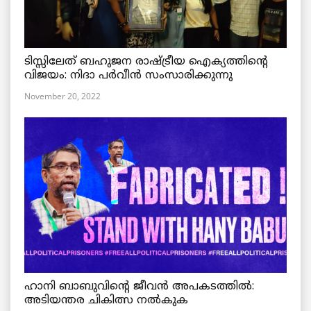
ടിസ്സിലേത് ബഹുജന രാഷ്ട്രീയ ഐക്യത്തിന്റെ
വിജയം: നിദാ പർവീൻ സംസാരിക്കുന്നു
November 20, 2022
ഹാനി ബാബുവിന്റെ ജീവൻ അപകടത്തിൽ:
അടിയന്തര ചികിത്സ നൽകുക