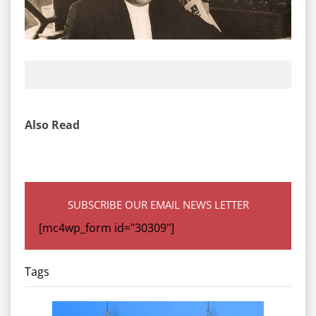
Also Read
SUBSCRIBE OUR EMAIL NEWS LETTER
[mc4wp_form id="30309"]
Tags