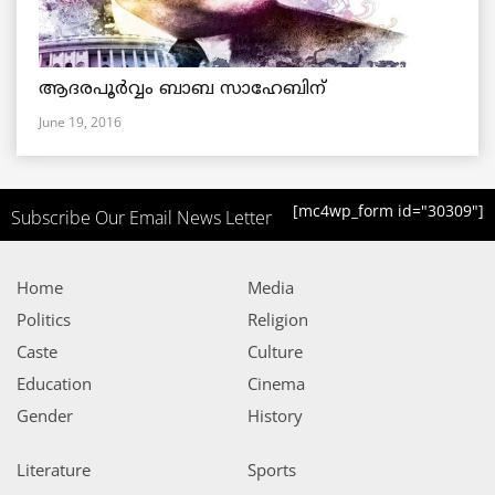
ആദരപൂര്‍വ്വം ബാബ സാഹേബിന്
June 19, 2016
[mc4wp_form id="30309"]
Subscribe Our Email News Letter
Home
Media
Politics
Religion
Caste
Culture
Education
Cinema
Gender
History
Literature
Sports