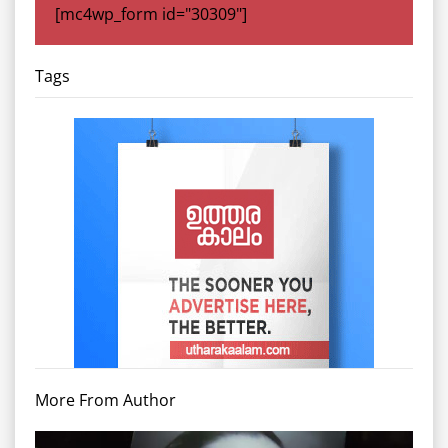
[mc4wp_form id="30309"]
Tags
More From Author