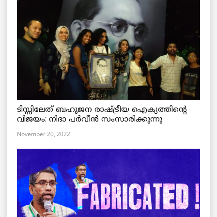
ടിസ്സിലേത് ബഹുജന രാഷ്ട്രീയ ഐക്യത്തിന്റെ
വിജയം: നിദാ പർവീൻ സംസാരിക്കുന്നു
November 20, 2022