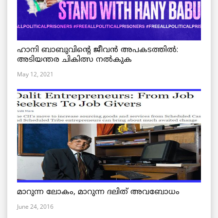
ഹാനി ബാബുവിന്റെ ജീവൻ അപകടത്തിൽ:
അടിയന്തര ചികിത്സ നൽകുക
May 12, 2021
മാറുന്ന ലോകം, മാറുന്ന ദലിത് അവബോധം
June 24, 2016