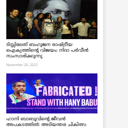
ടിസ്സിലേത് ബഹുജന രാഷ്ട്രീയ
ഐക്യത്തിന്റെ വിജയം: നിദാ പർവീൻ
സംസാരിക്കുന്നു
November 20, 2022
ഹാനി ബാബുവിന്റെ ജീവൻ
അപകടത്തിൽ: അടിയന്തര ചികിത്സ