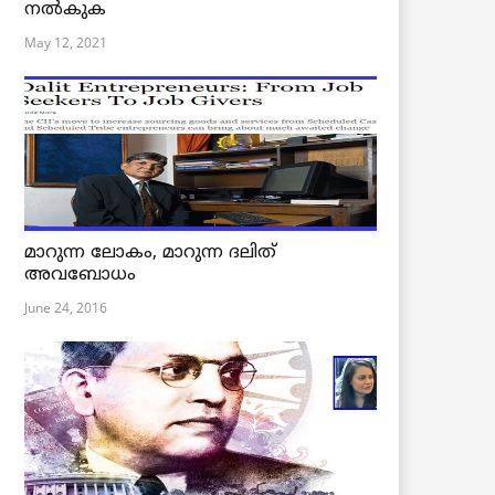
നൽകുക
May 12, 2021
മാറുന്ന ലോകം, മാറുന്ന ദലിത്
അവബോധം
June 24, 2016