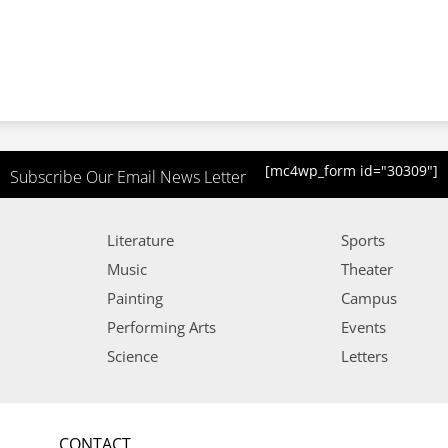
[mc4wp_form id="30309"]
Subscribe Our Email News Letter
Literature
Sports
Music
Theater
Painting
Campus
Performing Arts
Events
Science
Letters
CONTACT