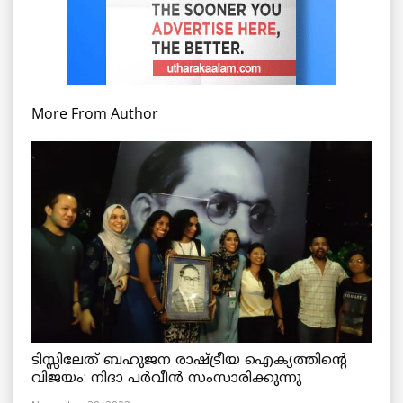
More From Author
ടിസ്സിലേത് ബഹുജന രാഷ്ട്രീയ ഐക്യത്തിന്റെ
വിജയം: നിദാ പർവീൻ സംസാരിക്കുന്നു