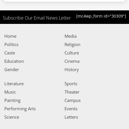
[mc4wp_form id="30309"]
Subscribe Our Email News Letter
Home
Media
Politics
Religion
Caste
Culture
Education
Cinema
Gender
History
Literature
Sports
Music
Theater
Painting
Campus
Performing Arts
Events
Science
Letters