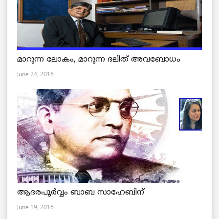
മാറുന്ന ലോകം, മാറുന്ന ദലിത് അവബോധം
June 24, 2016
ആദരപൂര്‍വ്വം ബാബ സാഹേബിന്
June 19, 2016