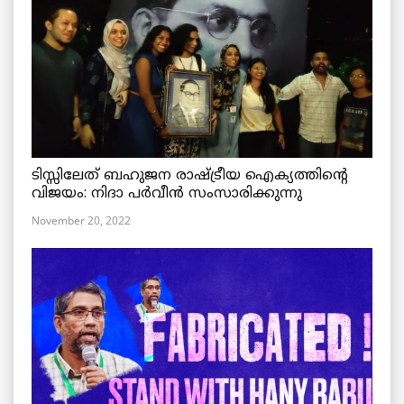
ടിസ്സിലേത് ബഹുജന രാഷ്ട്രീയ ഐക്യത്തിന്റെ
വിജയം: നിദാ പർവീൻ സംസാരിക്കുന്നു
November 20, 2022