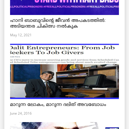
ഹാനി ബാബുവിന്റെ ജീവൻ അപകടത്തിൽ:
അടിയന്തര ചികിത്സ നൽകുക
May 12, 2021
മാറുന്ന ലോകം, മാറുന്ന ദലിത് അവബോധം
June 24, 2016