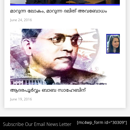
മാറുന്ന ലോകം, മാറുന്ന ദലിത് അവബോധം
June 24, 2016
ആദരപൂര്‍വ്വം ബാബ സാഹേബിന്
June 19, 2016
[mc4wp_form id="30309"]
Subscribe Our Email News Letter