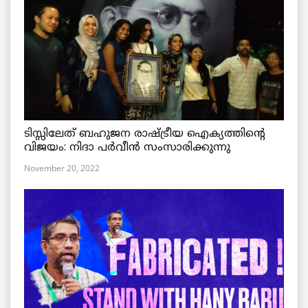
ടിസ്സിലേത് ബഹുജന രാഷ്ട്രീയ ഐക്യത്തിന്റെ
വിജയം: നിദാ പർവീൻ സംസാരിക്കുന്നു
November 20, 2022