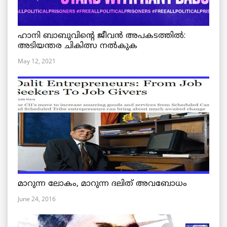
ഹാനി ബാബുവിന്റെ ജീവൻ അപകടത്തിൽ:
അടിയന്തര ചികിത്സ നൽകുക
May 12, 2021
മാറുന്ന ലോകം, മാറുന്ന ദലിത് അവബോധം
June 24, 2016