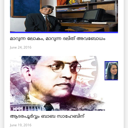
മാറുന്ന ലോകം, മാറുന്ന ദലിത് അവബോധം
June 24, 2016
ആദരപൂര്‍വ്വം ബാബ സാഹേബിന്
June 19, 2016