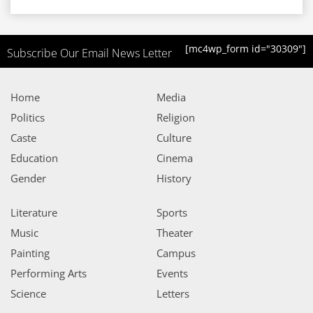
[mc4wp_form id="30309"]
Subscribe Our Email News Letter
Home
Media
Politics
Religion
Caste
Culture
Education
Cinema
Gender
History
Literature
Sports
Music
Theater
Painting
Campus
Performing Arts
Events
Science
Letters