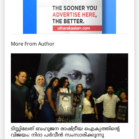
More From Author
ടിസ്സിലേത് ബഹുജന രാഷ്ട്രീയ ഐക്യത്തിന്റെ
വിജയം: നിദാ പർവീൻ സംസാരിക്കുന്നു