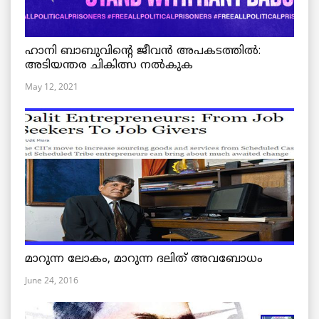
ഹാനി ബാബുവിന്റെ ജീവൻ അപകടത്തിൽ:
അടിയന്തര ചികിത്സ നൽകുക
May 12, 2021
മാറുന്ന ലോകം, മാറുന്ന ദലിത് അവബോധം
June 24, 2016