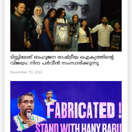
ടിസ്സിലേത് ബഹുജന രാഷ്ട്രീയ ഐക്യത്തിന്റെ
വിജയം: നിദാ പർവീൻ സംസാരിക്കുന്നു
November 20, 2022