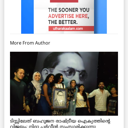
More From Author
ടിസ്സിലേത് ബഹുജന രാഷ്ട്രീയ ഐക്യത്തിന്റെ
വിജയം: നിദാ പർവീൻ സംസാരിക്കുന്നു