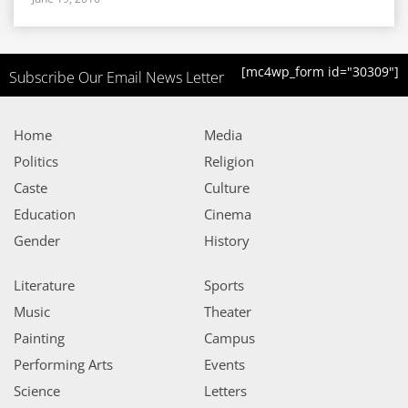
[mc4wp_form id="30309"]
Subscribe Our Email News Letter
Home
Media
Politics
Religion
Caste
Culture
Education
Cinema
Gender
History
Literature
Sports
Music
Theater
Painting
Campus
Performing Arts
Events
Science
Letters