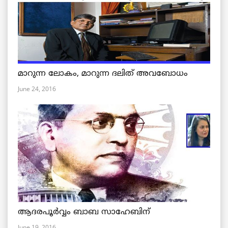
മാറുന്ന ലോകം, മാറുന്ന ദലിത് അവബോധം
June 24, 2016
ആദരപൂര്‍വ്വം ബാബ സാഹേബിന്
June 19, 2016