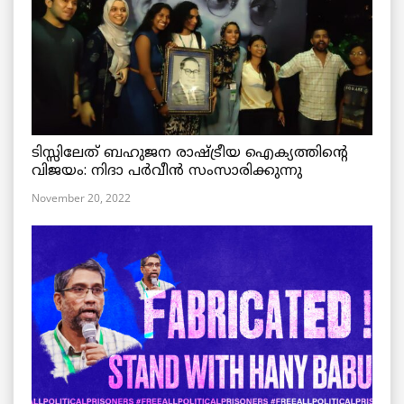
ടിസ്സിലേത് ബഹുജന രാഷ്ട്രീയ ഐക്യത്തിന്റെ
വിജയം: നിദാ പർവീൻ സംസാരിക്കുന്നു
November 20, 2022