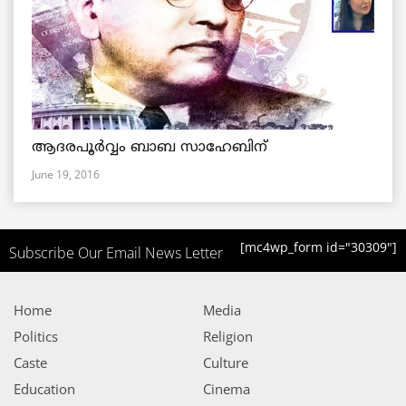
ആദരപൂര്‍വ്വം ബാബ സാഹേബിന്
June 19, 2016
[mc4wp_form id="30309"]
Subscribe Our Email News Letter
Home
Media
Politics
Religion
Caste
Culture
Education
Cinema