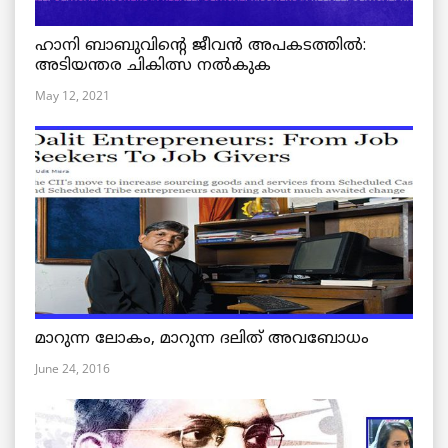
ഹാനി ബാബുവിന്റെ ജീവൻ അപകടത്തിൽ:
അടിയന്തര ചികിത്സ നൽകുക
May 12, 2021
മാറുന്ന ലോകം, മാറുന്ന ദലിത് അവബോധം
June 24, 2016