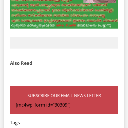
Also Read
SUBSCRIBE OUR EMAIL NEWS LETTER
[mc4wp_form id="30309"]
Tags