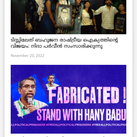
ടിസ്സിലേത് ബഹുജന രാഷ്ട്രീയ ഐക്യത്തിന്റെ
വിജയം: നിദാ പർവീൻ സംസാരിക്കുന്നു
November 20, 2022