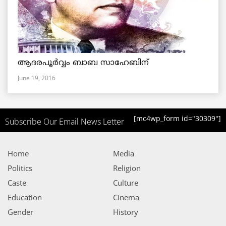
ആദരപൂര്‍വ്വം ബാബ സാഹേബിന്
June 19, 2016
[mc4wp_form id="30309"]
Subscribe Our Email News Letter
Home
Media
Politics
Religion
Caste
Culture
Education
Cinema
Gender
History