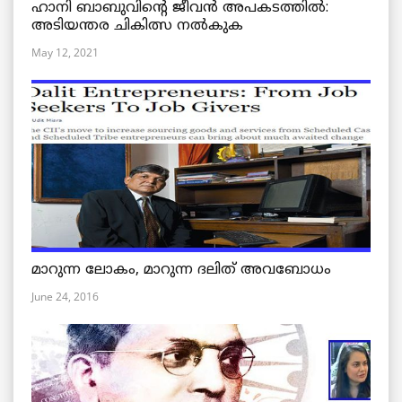
ഹാനി ബാബുവിന്റെ ജീവൻ അപകടത്തിൽ:
അടിയന്തര ചികിത്സ നൽകുക
May 12, 2021
മാറുന്ന ലോകം, മാറുന്ന ദലിത് അവബോധം
June 24, 2016