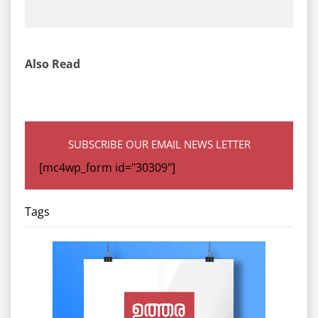
Also Read
SUBSCRIBE OUR EMAIL NEWS LETTER
[mc4wp_form id="30309"]
Tags