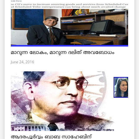
മാറുന്ന ലോകം, മാറുന്ന ദലിത് അവബോധം
June 24, 2016
ആദരപൂര്‍വ്വം ബാബ സാഹേബിന്