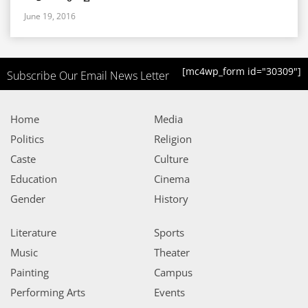
June 19, 2016
[mc4wp_form id="30309"]
Subscribe Our Email News Letter
Home
Media
Politics
Religion
Caste
Culture
Education
Cinema
Gender
History
Literature
Sports
Music
Theater
Painting
Campus
Performing Arts
Events