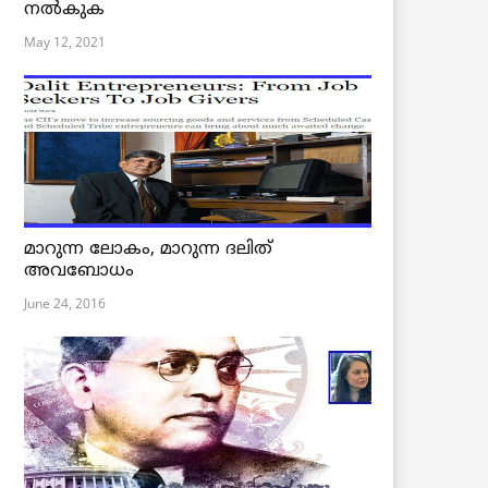
നൽകുക
May 12, 2021
മാറുന്ന ലോകം, മാറുന്ന ദലിത്
അവബോധം
June 24, 2016