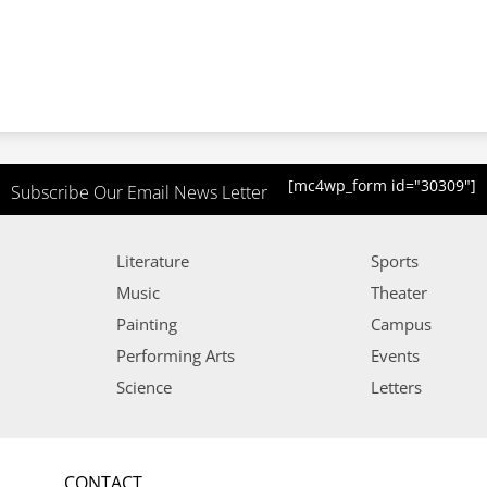
[mc4wp_form id="30309"]
Subscribe Our Email News Letter
Literature
Sports
Music
Theater
Painting
Campus
Performing Arts
Events
Science
Letters
CONTACT