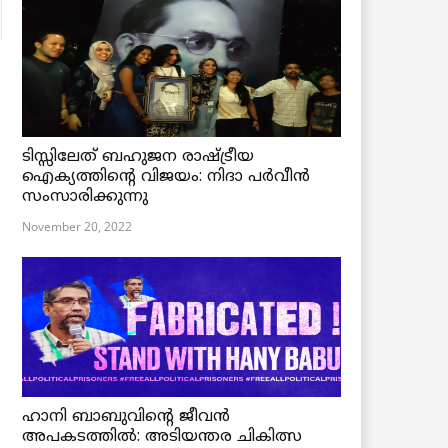
ടിസ്സിലേത് ബഹുജന രാഷ്ട്രീയ
ഐക്യത്തിന്റെ വിജയം: നിദാ പർവീൻ
സംസാരിക്കുന്നു
November 20, 2022
ഹാനി ബാബുവിന്റെ ജീവൻ
അപകടത്തിൽ: അടിയന്തര ചികിത്സ